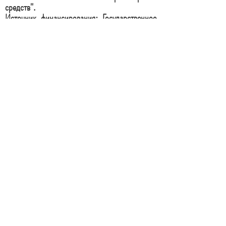
средств".
Источник финансирования: Государственное
задание Минобрнауки РФ.