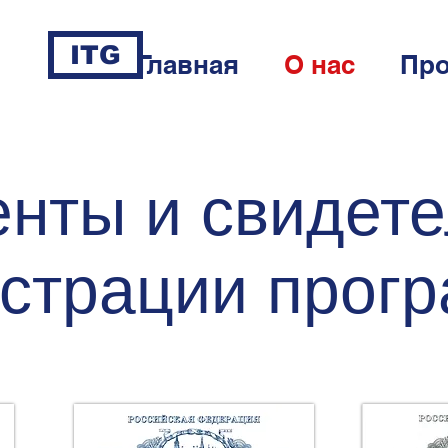
ITG
Главная
О нас
Пр
нты и свидете
истрации прог