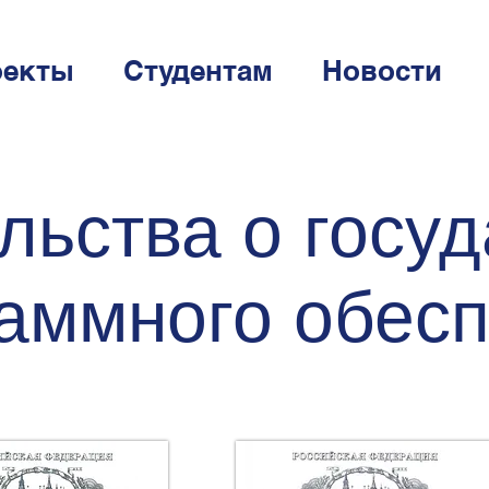
оекты
Студентам
Новости
льства о госу
раммного обес